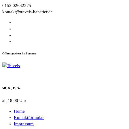
Zum
0152 02632375
Inhalt
kontakt@travels-bar-trier.de
springen
Öffnungszeiten im Sommer
Life is too short to stay at Home
MI, Do, Fr, Sa
ab 18:00 Uhr
Home
Kontaktformular
Impressum