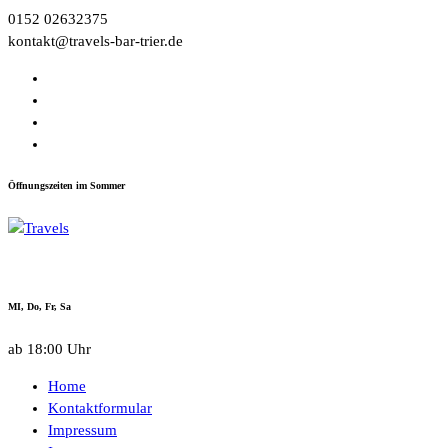
Zum
0152 02632375
Inhalt
kontakt@travels-bar-trier.de
springen
Öffnungszeiten im Sommer
Life is too short to stay at Home
MI, Do, Fr, Sa
ab 18:00 Uhr
Home
Kontaktformular
Impressum